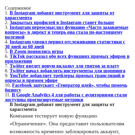
Содержимое
1.
В Instagram добавят инструмент для защиты от
харассмента
2.
Закрытых профилей в Instagram станет больше
3.
Instagram переосмыслил функцию «Часто задаваемые
вопросы» в директ и теперь она стала по-настоящему
полезной
4.
Instagram удвоил период отслеживания статистики с
30 дней до 60 дней
5.
В Zoom появились игры
6.
TikTok рассказал обо всех функциях прямых эфиров в
приложении
7.
Twitter введет новую вкладку для твитов за плату
8.
Twitter начал добавлять инструменты для шоппинга
9.
YouTube добавляет трейлеры прямых трансляций и
опросы в прямом эфире
10.
Facebook запускает «Генератор идей», чтобы помочь
бизнесу
11.
В Google Analytics 4 для работы с аудиториями стали
доступны прогнозируемые метрики
В Instagram добавят инструмент для защиты от
харассмента
Компания тестирует новую функцию
«Ограничение». Она предоставит пользователям
возможность временно заблокировать аккаунт,