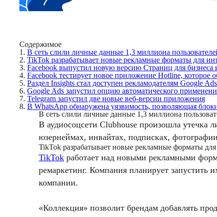
Содержимое
1.
В сеть слили личные данные 1,3 миллиона пользователе
2.
TikTok разрабатывает новые рекламные форматы для ин
3.
Facebook выпустил новую версию Страниц для бизнеса
4.
Facebook тестирует новое приложение Hotline, которое о
5.
Раздел Insights стал доступен рекламодателям Google Ad
6.
Google Ads запустил опцию автоматического применен
7.
Telegram запустил две новые веб-версии приложения
8.
В WhatsApp обнаружена уязвимость, позволяющая блок
В сеть слили личные данные 1,3 миллиона пользоват
В аудиосоцсети Clubhouse произошла утечка 
юзернеймах, инвайтах, подписках, фотографии,
TikTok разрабатывает новые рекламные форматы для
TikTok
работает над новыми рекламными форм
ремаркетинг. Компания планирует запустить их
компании.
«Коллекция» позволит брендам добавлять прод