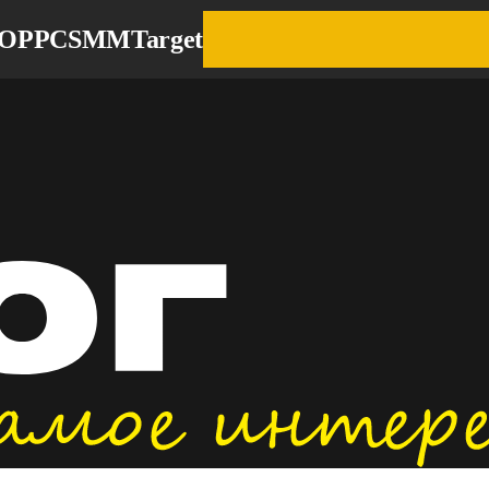
EO
PPC
SMM
Target