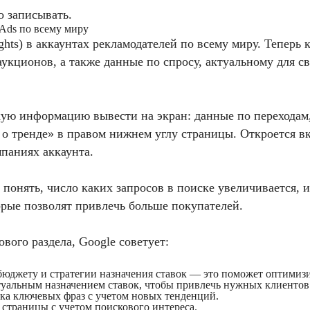
о записывать.
 Ads по всему миру
ights) в аккаунтах рекламодателей по всему миру. Тепер
укционов, а также данные по спросу, актуальному для св
кую информацию вывести на экран: данные по переходам,
 о тренде» в правом нижнем углу страницы. Откроется 
паниях аккаунта.
понять, число каких запросов в поиске увеличивается, и 
орые позволят привлечь больше покупателей.
вого раздела, Google советует:
юджету и стратегии назначения ставок — это поможет оптимиз
туальным назначением ставок, чтобы привлечь нужных клиентов
ка ключевых фраз с учетом новых тенденций.
страницы с учетом поискового интереса.