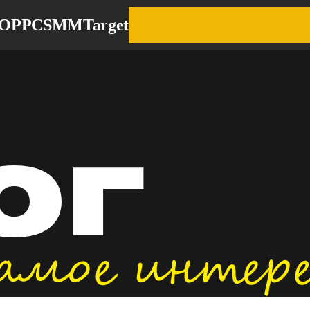
EO
PPC
SMM
Target