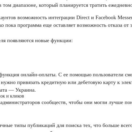
в том диапазоне, который планируется тратить ежедневно
каунтов возможность интеграции Direct и Facebook Messen
о пока программа еще оставляет возможность отказа от э
еля появляются новые функции:
т функция онлайн-оплаты. С ее помощью пользователи смо
 нужно привязать кредитную или дебетовую карту к эле
лата — Украина.
лок и кликов
 администраторов сообществ, чтобы они могли лучше пон
ичные типы публикаций для поиска тех, что больше всег