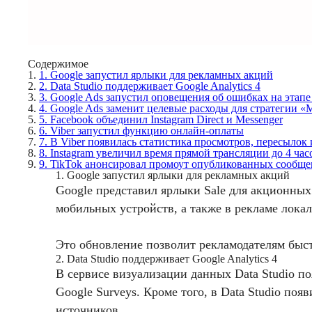
Содержимое
1.
1. Google запустил ярлыки для рекламных акций
2.
2. Data Studio поддерживает Google Analytics 4
3.
3. Google Ads запустил оповещения об ошибках на этап
4.
4. Google Ads заменит целевые расходы для стратегии 
5.
5. Facebook объединил Instagram Direct и Messenger
6.
6. Viber запустил функцию онлайн-оплаты
7.
7. В Viber появилась статистика просмотров, пересылок 
8.
8. Instagram увеличил время прямой трансляции до 4 час
9.
9. TikTok анонсировал промоут опубликованных сообщ
1. Google запустил ярлыки для рекламных акций
Google представил ярлыки Sale для акционных
мобильных устройств, а также в рекламе лока
Это обновление позволит рекламодателям быст
2. Data Studio поддерживает Google Analytics 4
В сервисе визуализации данных Data Studio по
Google Surveys. Кроме того, в Data Studio по
источников.