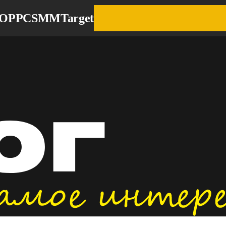
EO
PPC
SMM
Target