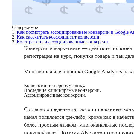
Содержимое
1.
Как посмотреть ассоциированные конверсии в Google An
2.
Как рассчитать коэффициент конверсии
3.
Коллтрекинг и ассоциированные конверсии
Конверсия в маркетинге — действие пользоват
регистрация на курс, покупка товара и так дал
Многоканальная воронка Google Analytics разд
Конверсии по первому клику.
Последние клики/прямые конверсии.
Ассоциированные конверсии.
Согласно определению, ассоциированные конве
канал появляется где-либо, кроме как в качес
более простым языком, многоканальные послед
покупка/заказ. Поэтому АК часто игнорируютс