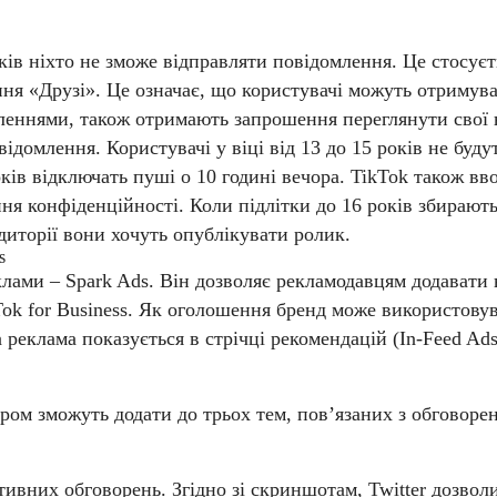
ів ніхто не зможе відправляти повідомлення. Це стосуєтьс
ня «Друзі». Це означає, що користувачі можуть отримуват
мленнями, також отримають запрошення переглянути свої
ідомлення. Користувачі у віці від 13 до 15 років не буд
оків відключать пуші о 10 годині вечора.
TikTok також вво
ня конфіденційності. Коли підлітки до 16 років збирають
удиторії вони хочуть опублікувати ролик.
s
ми – Spark Ads. Він дозволяє рекламодавцям додавати в 
Tok for Business. Як оголошення бренд може використовув
 реклама показується в стрічці рекомендацій (In-Feed Ad
аром зможуть додати до трьох тем, пов’язаних з обговор
ивних обговорень. Згідно зі скриншотам, Twitter дозволи