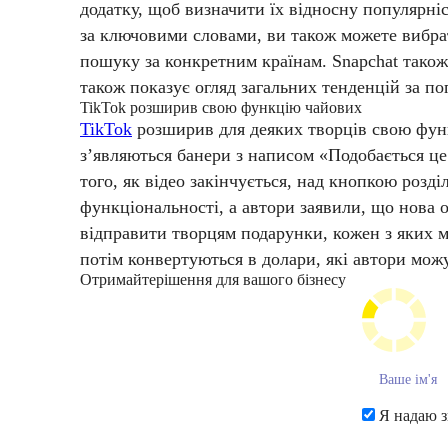
додатку, щоб визначити їх відносну популярніст
за ключовими словами, ви також можете вибрат
пошуку за конкретним країнам.
Snapchat також
також показує огляд загальних тенденцій за по
TikTok розширив свою функцію чайових
TikTok
розширив для деяких творців свою функц
з’являються банери з написом «Подобається це 
того, як відео закінчується, над кнопкою розд
функціональності, а автори заявили, що нова 
відправити творцям подарунки, кожен з яких м
потім конвертуються в долари, які автори можу
Отримайте
рішення для вашого бізнесу
Я надаю з