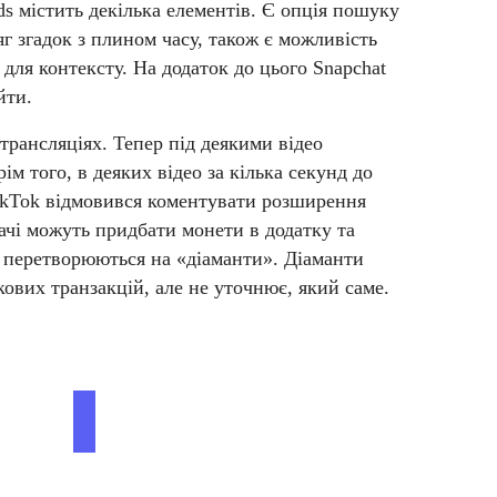
ds містить декілька елементів. Є опція пошуку
г згадок з плином часу, також є можливість
для контексту. На додаток до цього Snapchat
йти.
трансляціях. Тепер під деякими відео
м того, в деяких відео за кілька секунд до
ikTok відмовився коментувати розширення
ачі можуть придбати монети в додатку та
и перетворюються на «діаманти». Діаманти
кових транзакцій, але не уточнює, який саме.