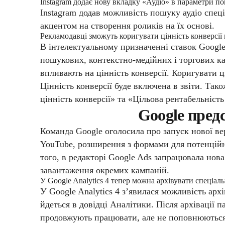
Instagram додає нову вкладку «Аудіо» в параметри п
Instagram додав можливість пошуку аудіо спец
акцентом на створення роликів на їх основі.
Рекламодавці зможуть коригувати цінність конверсії
В інтелектуальному призначенні ставок Google
пошукових, контекстно-медійних і торгових ка
впливають на цінність конверсії. Коригувати ц
Цінність конверсії буде включена в звіти. Так
цінність конверсії» та «Цільова рентабельність
Google пред
Команда Google оголосила про запуск нової вер
YouTube, розширення з формами для потенційни
того, в редакторі Google Ads запрацювала нова
завантаження окремих кампаній.
У Google Analytics 4 тепер можна архівувати спеціал
У Google Analytics 4 з’явилася можливість арх
йдеться в довідці Аналітики.
Після архівації 
продовжують працювати, але не поповнюються 