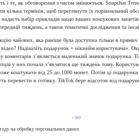
ь і те, як обговорення з часом змінюється.
Snapchat Tren
и кілька термінів, щоб переглянути їх порівняльний обся
 надасть набір прикладів щодо ваших пошукових запитів 
передній тиждень, а також тематичні дослідження та інса
ію чайових, яка раніше була доступна тільки в прямих 
відео? Надішліть подарунок + нікнейм користувача». Окрі
ілу коментарів з’являється маленький значок подарунка.
T
опція у них почала з’являтися ще тиждень тому. Користув
оже коштувати від 25 до 1000 монет. Потім ці подарунк
ть перевести в готівку. TikTok бере відсоток від подарун
году на обробку персональних даних