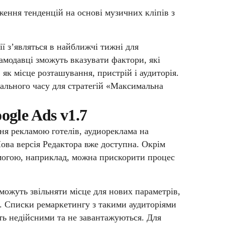
ження тенденцій на основі музичних кліпів з
ї з’являться в найближчі тижні для
амодавці зможуть вказувати фактори, які
 як місце розташування, пристрій і аудиторія.
реального часу для стратегій «Максимальна
gle Ads v1.7
ння рекламою готелів, аудиореклама на
ова версія Редактора вже доступна.
Окрім
помогою, наприклад, можна прискорити процес
зможуть звільняти місце для нових параметрів,
ми. Списки ремаркетингу з такими аудиторіями
ь недійсними та не завантажуються. Для