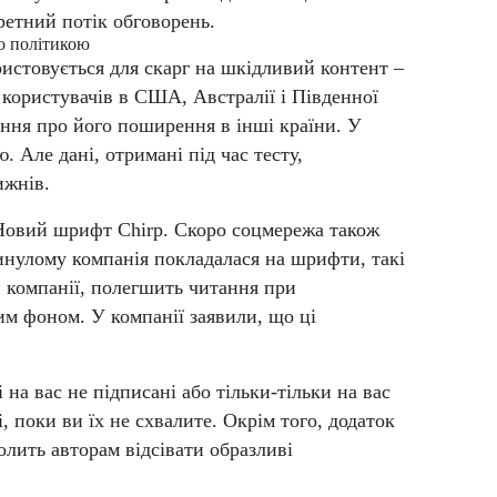
ретний потік обговорень.
бо політикою
истовується для скарг на шкідливий контент –
 користувачів в США, Австралії і Південної
ння про його поширення в інші країни.
У
. Але дані, отримані під час тесту,
ижнів.
Новий шрифт Chirp. Скоро соцмережа також
минулому компанія покладалася на шрифти, такі
и компанії, полегшить читання при
лим фоном. У компанії заявили, що ці
 на вас не підписані або тільки-тільки на вас
, поки ви їх не схвалите. Окрім того, додаток
лить авторам відсівати образливі