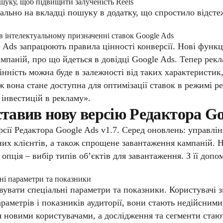
ошуку, щоб підвищити залученість Reels
іально на вкладці пошуку в додатку, що спростило відсте
 в інтелектуальному призначенні ставок Google Ads
 Ads запрацюють правила цінності конверсії. Нові функці
мпаній, про що йдеться в довідці Google Ads.
Тепер рекл
інність можна буде в залежності від таких характеристик,
ож вона стане доступна для оптимізації ставок в режимі 
 інвестицій в рекламу».
ставив нову версію Редактора Goo
сії Редактора Google Ads v1.7. Серед оновлень: управлі
х клієнтів, а також спрощене завантаження кампаній. Н
 опція – вибір типів об’єктів для завантаження. З її до
ьні параметри та показники
івувати спеціальні параметри та показники. Користувачі 
параметрів і показників аудиторії, вони стають недійсни
новими користувачами, а дослідження та сегменти стают