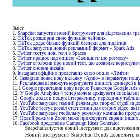
Зміст
1.
Snapchat запустив новий інструмент для відстеження тре
2.
TikTok розширив свою функцію чайових
3.
TikTok додає більше функцій безпеки для підлітків
4.
TikTok запустив новий рекламний формат – Spark Ads
5.
Twitter тестує нові теги в Spaces
6.
Twitter працює над опцією «Залишити цю розмову»
7.
Twitter оголосив про новий тест, що дозволяє користува
8.
Twitter оновив дизайн
9.
Instagram офіційно представив свою опцію «Ліміти»
10.
Instagram додає нову вкладку «Аудіо» в параметри пошу
11.
Рекламодавці зможуть коригувати цінність конверсії в 
11.1
Google представив нову версію Редактора Google Ads 
12.
У Google Analytics 4 тепер можна архівувати спеціальн
13.
Google додає в пошук інтерактивну періодичну табли
14.
YouTube запускає темний режим для творчої студії та д
15.
YouTube тестує розділ статистики для старих відео, які
16.
YouTube запускає глобальну рекламну кампанію просуван
17.
Новий режим в Zoom може приховувати екрани інших л
18.
Facebook представив Campaign Ideas Generator
Snapchat запустив новий інструмент для відстеження
Новий інструмент Snapchat Trends дозволить м