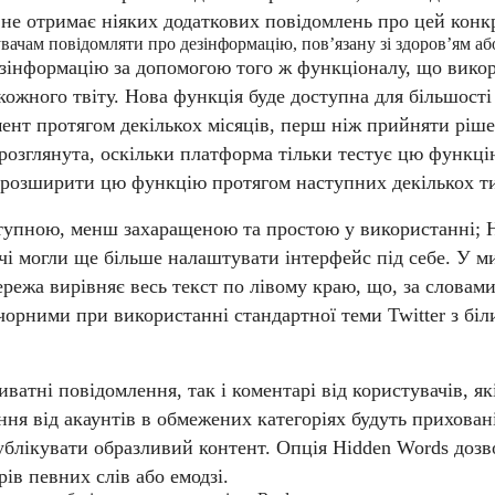
 не отримає ніяких додаткових повідомлень про цей конк
увачам повідомляти про дезінформацію, пов’язану зі здоров’ям а
езінформацію за допомогою того ж функціоналу, що викор
ожного твіту.
Нова функція буде доступна для більшості
ент протягом декількох місяців, перш ніж прийняти ріше
 розглянута, оскільки платформа тільки тестує цю функцію
 розширити цю функцію протягом наступних декількох т
тупною, менш захаращеною та простою у використанні;
ачі могли ще більше налаштувати інтерфейс під себе. У 
режа вирівняє весь текст по лівому краю, що, за словам
 чорними при використанні стандартної теми Twitter з бі
атні повідомлення, так і коментарі від користувачів, які
ня від акаунтів в обмежених категоріях будуть приховані
блікувати образливий контент. Опція Hidden Words дозво
ів певних слів або емодзі.