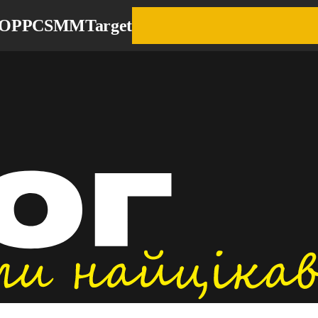
EO
PPC
SMM
Target