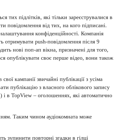
я тих підлітків, які тільки зареєструвалися в
и повідомлення від тих, на кого підписані.
 налаштування конфіденційності.
Компанія
уть отримувати push-повідомлення після 9
дить нові поп-ап вікна, призначені для того,
ся опублікувати своє перше відео, вони також
свої кампанії звичайні публікації з усіма
ати публікацію з власного облікового запису
s) і в TopView – оголошеннях, які автоматично
енням. Таким чином аудіокомната може
ть зупинити повторні згадки в гілці