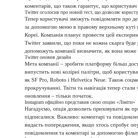
коментарів, що також гарантує, що користувач
Twitter оголосив про новий тест, що дозволяє корист
Тепер користувачі зможуть повідомляти про д
за допомогою меню в правому верхньому куті к
Кореї. Компанія планує провести цей експерим
Twitter заявили, що поки не кожна скарга буде
допоможуть компанії визначити, як вона може
Twitter оновив дизайн
Мета компанії – зробити платформу більш дос
випустить нові колірні палітри, щоб користув
як SF Pro, Roboto і Helvetica Neue.
Також соцме
прокручуванні. Твіти та навігація тепер стали
оновлення – тільки початок.
Instagram офіційно представив свою опцію «Ліміти»
Нагадуємо, опція дозволить приховувати як прив
підписалися. Важливо: коментарі та повідомлен
видасть попередження, якщо хтось спробує опу
повідомлення та коментарі за допомогою фільтр