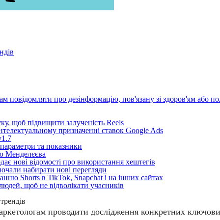
ндів
чам повідомляти про дезінформацію, пов'язану зі здоров'ям або п
ку, щоб підвищити залученість Reels
інтелектуальному призначенні ставок Google Ads
v1.7
і параметри та показники
цю Менделєєва
одає нові відомості про використання хештегів
 почали набирати нові перегляди
ню Shorts в TikTok, Snapchat і на інших сайтах
юдей, щоб не відволікати учасників
 трендів
аркетологам проводити дослідження конкретних ключових 