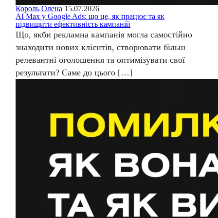
Король Олена
15.07.2026
AI Max у Google Ads: що це, як працює та як
підвищити ефективність кампаній
Що, якби рекламна кампанія могла самостійно
знаходити нових клієнтів, створювати більш
релевантні оголошення та оптимізувати свої
результати? Саме до цього […]