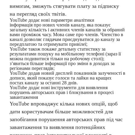
вимогам, зможуть стягувати плату за підписку
на перегляд своїх твітів.
YouTube додає нові параметри аналітики
інформація про нових членів каналу, яка показує
загальну кількість і активних членів каналів за обраний
вами проміжок часу. Мова саме про членів. Членство в
каналі дозволяє глядачам приєднуватися до каналу за
передплатою та отримувати привілеї;
YouTube також покаже детальну статистику за
результатами пошуку на мобільному телефоні (зараз її
можна подивитися тільки на робочому столі);
з’явиться більше інформації про зміни в доходах за
регіонами переглядів;
YouTube додав новий дисплей показників залученості в
дописи, який показує голоси та лайки на кращих
постах каналу за останні 28 днів.
YouTube додає нові інструменти для виявлення
порушень авторських прав і блокування в процесі
завантаження
YouTube впроваджує кілька нових опцій, щоб
дати користувачам більше можливостей для
запобігання порушення авторських прав під час
завантаження та виявлення потенційних