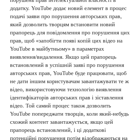
порушень прав інтелектуальної власності в
додатку.
YouTube додає новий елемент в процес
подачі заяви про порушення авторських прав,
який дозволить творцям встановити новий
прапорець для повідомлення про порушення цих
прав, щоб «запобігти появі копій цих відео на
YouTube в майбутньому» в параметрах
виявлення/видалення.
Якщо цей прапорець
встановлений в успішній заяві про порушення
авторських прав, YouTube буде працювати, щоб
не дати іншим користувачам завантажувати те ж
відео, використовуючи технологію виявлення
ідентифікаторів авторських прав і зіставлення
відео. Той самий процес також дозволить
YouTube попереджати творців, коли який-небудь
схожий контент завантажується, якщо цей
прапорець встановлений, і ці додаткові
потенційні порушення потім відображаються на