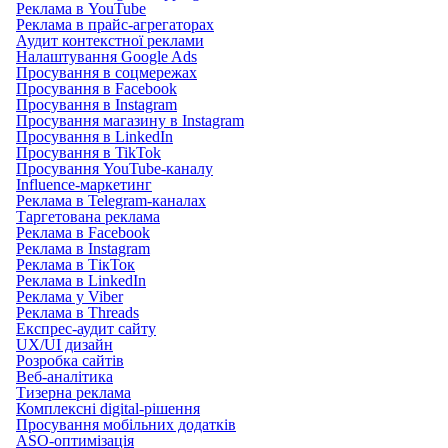
Реклама в YouTube
Реклама в прайс-агрегаторах
Аудит контекстної реклами
Налаштування Google Ads
Просування в соцмережах
Просування в Facebook
Просування в Instagram
Просування магазину в Instagram
Просування в LinkedIn
Просування в TikTok
Просування YouTube-каналу
Influence-маркетинг
Реклама в Telegram-каналах
Таргетована реклама
Реклама в Facebook
Реклама в Instagram
Реклама в ТікТок
Реклама в LinkedIn
Реклама у Viber
Реклама в Threads
Експрес-аудит сайту
UX/UI дизайн
Розробка сайтів
Веб-аналітика
Тизерна реклама
Комплексні digital-рішення
Просування мобільних додатків
ASO-оптимізація