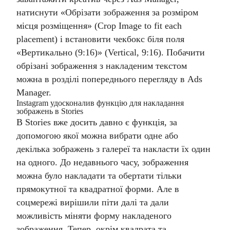
натиснути «Обрізати зображення за розміром
місця розміщення» (Crop Image to fit each
placement) і встановити чекбокс біля поля
«Вертикально (9:16)» (Vertical, 9:16). Побачити
обрізані зображення з накладеним текстом
можна в розділі попереднього перегляду в Ads
Manager.
Instagram удосконалив функцію для накладання
зображень в Stories
В Stories вже досить давно є функція, за
допомогою якої можна вибрати одне або
декілька зображень з галереї та накласти їх один
на одного. До недавнього часу, зображення
можна було накладати та обертати тільки
прямокутної та квадратної форми.
Але в
соцмережі вирішили піти далі та дали
можливість міняти форму накладеного
зображення. Тепер, окрім квадрата та