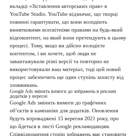
вкладці «Зіставлення авторських прав» в
YouTube Studio.
YouTube відзначає, що творці
повинні гарантувати, що вони володіють
винятковими всесвітніми правами на будь-який
відеоконтент, на який вони претендують в цьому
процесі. Тому, якщо ви дійсно володієте
контентом, і ви хочете, щоб люди не
завантажували різні версії та повторно не
використовували ваш матеріал, тоді цей новий
процес забезпечить ще один ступінь захисту від
зловживань.
Google Ads змінить вимоги до зображень в рекламі
додатків у вересні
Google Ads змінить вимоги до графічних
об’єктів в кампаніях для додатків. Оновлення
будуть впроваджені 15 вересня 2021 року, про
що йдеться в листі Google рекламодавцям.
Співвідношення сторін зображень має становити