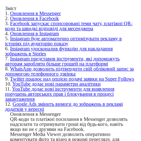
Зміст
1.
Оновлення в Messenger
2.
Оновлення в Facebook
3.
Facebook запускає спонсоровані теми чату, платіжні QR-
коди та швидкі відповіді для месенджера
4.
Оновлення в Instagram
5.
Instagram буде автоматично оптимізувати рекламу в
історіях під аудиторію показу
6.
Instagram удосконалив функцію для накладання
зображень в Stories
7.
Instagram представив інструменти, які допоможуть
авторам заробляти більше грошей на платформі
8.
WhatsApp дозволить підтвердити свій обліковий запис за
допомогою телефонного дзвінка
9.
Twitter працює над опцією подачі заявки на Super Follows
10.
YouTube додає нові параметри аналітики
11.
YouTube додає нові інструменти для виявлення
порушень авторських прав і блокування в процесі
завантаження
12.
Google Ads змінить вимоги до зображень в рекламі
додатків у вересні
Оновлення в Messenger
QR-коди та платіжні посилання в Messenger дозволять
надсилати та отримувати гроші від будь-кого, навіть
якщо ви не є друзями на Facebook.
Messenger Media Viewer дозволить оперативно
коментувати фото та відео в режимі перегляду, для