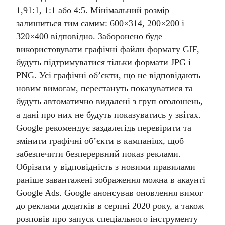
1,91:1, 1:1 або 4:5. Мінімальний розмір
залишиться тим самим: 600×314, 200×200 і
320×400 відповідно. Заборонено буде
використовувати графічні файли формату GIF,
будуть підтримуватися тільки формати JPG і
PNG.
Усі графічні об’єкти, що не відповідають
новим вимогам, перестануть показуватися та
будуть автоматично видалені з груп оголошень,
а дані про них не будуть показуватись у звітах.
Google рекомендує заздалегідь перевірити та
змінити графічні об’єкти в кампаніях, щоб
забезпечити безперервний показ реклами.
Обрізати у відповідність з новими правилами
раніше завантажені зображення можна в акаунті
Google Ads.
Google анонсував оновлення вимог
до реклами додатків в серпні 2020 року, а також
розповів про запуск спеціального інструменту