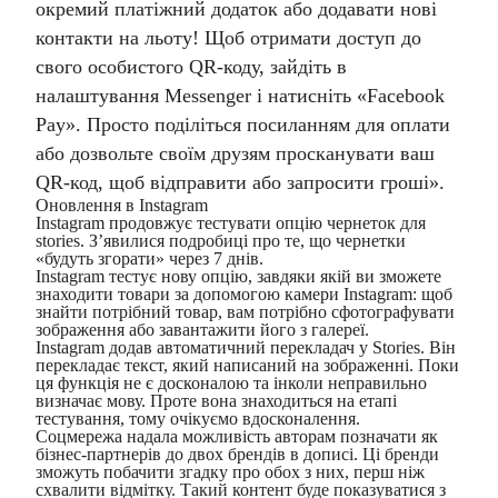
окремий платіжний додаток або додавати нові
контакти на льоту! Щоб отримати доступ до
свого особистого QR-коду, зайдіть в
налаштування Messenger і натисніть «Facebook
Pay». Просто поділіться посиланням для оплати
або дозвольте своїм друзям просканувати ваш
QR-код, щоб відправити або запросити гроші».
Оновлення в Instagram
Instagram продовжує тестувати опцію чернеток для
stories. З’явилися подробиці про те, що чернетки
«будуть згорати» через 7 днів.
Instagram тестує нову опцію, завдяки якій ви зможете
знаходити товари за допомогою камери Instagram: щоб
знайти потрібний товар, вам потрібно сфотографувати
зображення або завантажити його з галереї.
Instagram додав автоматичний перекладач у Stories. Він
перекладає текст, який написаний на зображенні. Поки
ця функція не є досконалою та інколи неправильно
визначає мову. Проте вона знаходиться на етапі
тестування, тому очікуємо вдосконалення.
Соцмережа надала можливість авторам позначати як
бізнес-партнерів до двох брендів в дописі. Ці бренди
зможуть побачити згадку про обох з них, перш ніж
схвалити відмітку. Такий контент буде показуватися з