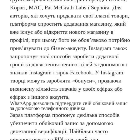
Kopari, MAC, Pat McGrath Labs і Sephora.
Для
авторів, які хочуть продавати свої власні товари,
платформа спростить додавання магазину, який
вже існує або відкриття нового магазину в
профілі, при цьому його не обов’язково потрібно
прив’язувати до бізнес-акаунту.
Instagram також
запропонує нові способи заробити додаткові
гроші за досягнення певних цілей за допомогою
значків Instagram і зірок Facebook. У Instagram
творці можуть заробляти «бонуси», продаючи
визначену кількість значків у своїх ефірах або
ефірах з іншого акаунта.
WhatsApp дозволить підтвердити свій обліковий запис
за допомогою телефонного дзвінка
Зараз платформа пропонує декілька способів
убезпечити обліковий запис за допомогою
двоетапної верифікації. Найбільш часто
використовується PIN-код, який при