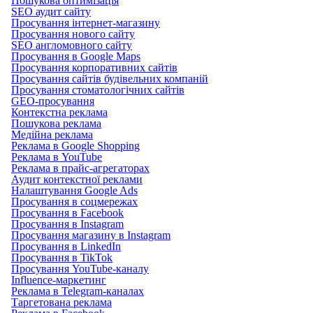
Пошукова оптимізація
SEO аудит сайту
Просування інтернет-магазину
Просування нового сайту
SEO англомовного сайту
Просування в Google Maps
Просування корпоративних сайтів
Просування сайтів будівельних компаній
Просування стоматологічних сайтів
GEO-просування
Контекстна реклама
Пошукова реклама
Медійна реклама
Реклама в Google Shopping
Реклама в YouTube
Реклама в прайс-агрегаторах
Аудит контекстної реклами
Налаштування Google Ads
Просування в соцмережах
Просування в Facebook
Просування в Instagram
Просування магазину в Instagram
Просування в LinkedIn
Просування в TikTok
Просування YouTube-каналу
Influence-маркетинг
Реклама в Telegram-каналах
Таргетована реклама