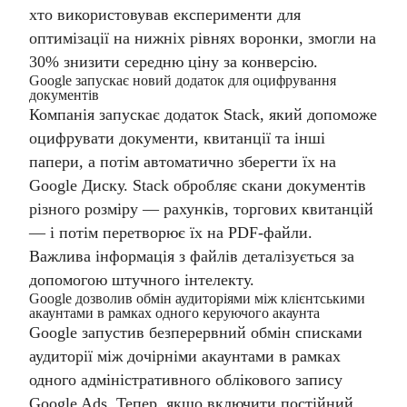
хто використовував експерименти для
оптимізації на нижніх рівнях воронки, змогли на
30% знизити середню ціну за конверсію.
​​Google запуcкає новий додаток для оцифрування
документів
Компанія запускає додаток Stack, який допоможе
оцифрувати документи, квитанції та інші
папери, а потім автоматично зберегти їх на
Google Диску. Stack обробляє скани документів
різного розміру — рахунків, торгових квитанцій
— і потім перетворює їх на PDF-файли.
Важлива інформація з файлів деталізується за
допомогою штучного інтелекту.
Google дозволив обмін аудиторіями між клієнтськими
акаунтами в рамках одного керуючого акаунта
Google запустив безперервний обмін списками
аудиторії між дочірніми акаунтами в рамках
одного адміністративного облікового запису
Google Ads. Тепер, якщо включити постійний