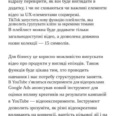
відразу перевірити, як він буде виглядати в
додатку, і чи не сховаються чи важливі елементи
відео за UX-елементами соцмережі.
TikTok запустить нову функцію плейлистів, яка
дозволить групувати кліпи за окремими темами
В плейлист можна буде додавати тільки
загальнодоступні відео, а дозволена довжина
назви колекції — 15 символів.
Для бізнесу це корисно можливістю випускати
відео про продукти у вигляді епізодів. Також
функція буде цікава тим, хто проводить
навчання і має потребу структурувати заняття.
В YouTube з’являться експерименти для відеореклами
Google Ads анонсував новий інструмент для
оцінки впливу креативів на результати кампаній
в YouTube — відеоексперименти. Інструмент
дозволить зрозуміти, як різні відеокреативи
впливають на конверсії, вартість цільової дії і на