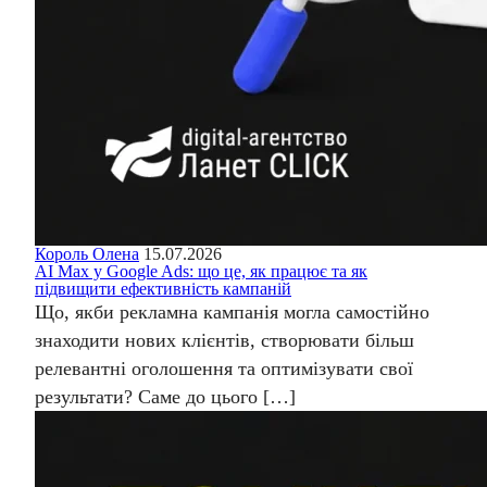
Король Олена
15.07.2026
AI Max у Google Ads: що це, як працює та як
підвищити ефективність кампаній
Що, якби рекламна кампанія могла самостійно
знаходити нових клієнтів, створювати більш
релевантні оголошення та оптимізувати свої
результати? Саме до цього […]