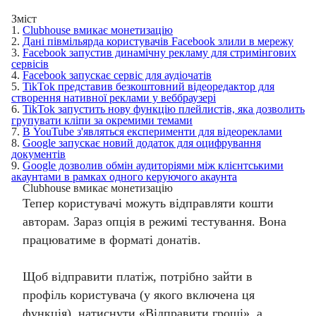
Зміст
1.
​​Clubhouse вмикає монетизацію
2.
​​Дані півмільярда користувачів Facebook злили в мережу
3.
Facebook запустив динамічну рекламу для стримінгових
сервісів
4.
​​Facebook запускає сервіс для аудіочатів
5.
TikTok представив безкоштовний відеоредактор для
створення нативної реклами у веббраузері
6.
TikTok запустить нову функцію плейлистів, яка дозволить
групувати кліпи за окремими темами
7.
В YouTube з'являться експерименти для відеореклами
8.
​​Google запуcкає новий додаток для оцифрування
документів
9.
Google дозволив обмін аудиторіями між клієнтськими
акаунтами в рамках одного керуючого акаунта
​​Clubhouse вмикає монетизацію
Тепер користувачі можуть відправляти кошти
авторам. Зараз опція в режимі тестування. Вона
працюватиме в форматі донатів.
Щоб відправити платіж, потрібно зайти в
профіль користувача (у якого включена ця
функція), натиснути «Відправити гроші», а