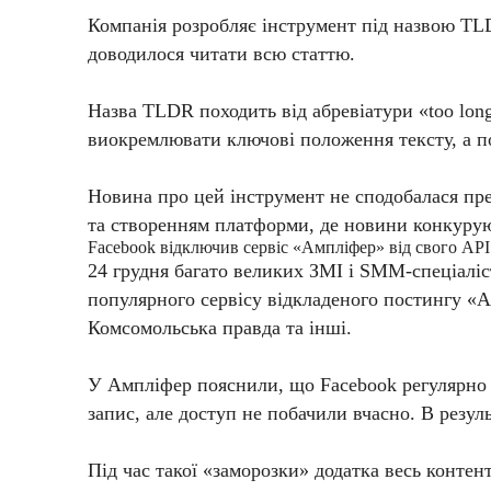
Компанія розробляє інструмент під назвою TLD
доводилося читати всю статтю.
Назва TLDR походить від абревіатури «too long
виокремлювати ключові положення тексту, а по
Новина про цей інструмент не сподобалася пр
та створенням платформи, де новини конкурую
Facebook відключив сервіс «Ампліфер» від свого API 
24 грудня багато великих ЗМІ і SMM-спеціаліс
популярного сервісу відкладеного постингу «А
Комсомольська правда та інші.
У Ампліфер пояснили, що Facebook регулярно п
запис, але доступ не побачили вчасно. В резул
Під час такої «заморозки» додатка весь конте