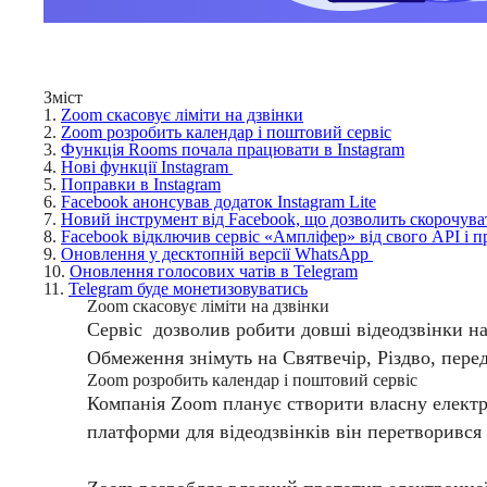
Зміст
1.
​​Zoom скасовує ліміти на дзвінки
2.
​​Zoom розробить календар і поштовий сервіс
3.
​​Функція Rooms почала працювати в Instagram
4.
​​Нові функції Instagram
5.
Поправки в Instagram
6.
Facebook анонсував додаток Instagram Lite
7.
Новий інструмент від Facebook, що дозволить скорочува
8.
Facebook відключив сервіс «Ампліфер» від свого API і пр
9.
Оновлення у десктопній версії WhatsApp
10.
​​Оновлення голосових чатів в Telegram
11.
​​Telegram буде монетизовуватись
​​Zoom скасовує ліміти на дзвінки
Сервіс дозволив робити довші відеодзвінки на 
Обмеження знімуть на Святвечір, Різдво, перед
​​Zoom розробить календар і поштовий сервіс
Компанія Zoom планує створити власну електро
платформи для відеодзвінків він перетворився