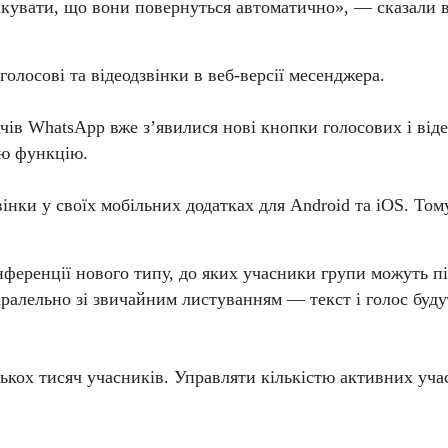
чікувати, що вони повернуться автоматично», — сказали в
лосові та відеодзвінки в веб-версії месенджера.
ів WhatsApp вже з’явилися нові кнопки голосових і відео
цю функцію.
інки у своїх мобільних додатках для Android та iOS. Том
онференції нового типу, до яких учасники групи можуть 
паралельно зі звичайним листуванням — текст і голос буд
лькох тисяч учасників. Управляти кількістю активних уч