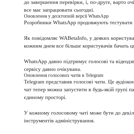
до завершення перевірки, і, по-друге, варто о
все має запрацювати сьогодні.
Оновлення у десктопній версії WhatsApp
Розробники WhatsApp продовжують тестувати го
Як повідомляє WABetaInfo, у деяких користувач
кожним днем ​​все більше користувачів бачать 
WhatsApp давно підтримує голосові та відеодзв
сервісу давно очікувана.
​​Оновлення голосових чатів в Telegram
Telegram представив голосові чати. Це аудіок
чат тепер можна запустити в будь-якій групі 
єдиному просторі.
У кожному голосовому чаті може бути до декі
інструментів адміністрування.