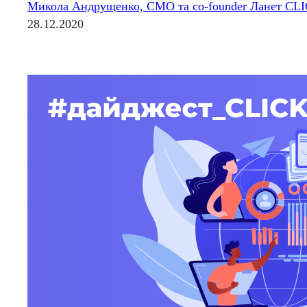
Микола Андрущенко, CMO та co-founder Ланет CL
28.12.2020