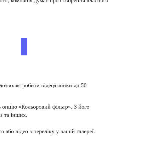
ого, компанія думає про створення власного
дозволяє робити відеодзвінки до 50
 опцію «Кольоровий фільтр». З його
s та інших.
 або відео з переліку у вашій галереї.