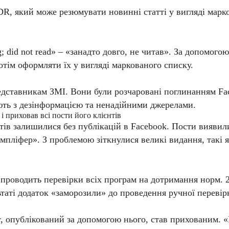
R, який може резюмувати новинні статті у вигляді марко
; did not read» – «занадто довго, не читав». За допомого
тім оформляти їх у вигляді маркованого списку.
едставникам ЗМІ. Вони були розчаровані поглинанням Fa
ть з дезінформацією та ненадійними джерелами.
і приховав всі пости його клієнтів
тів залишилися без публікацій в Facebook. Пости виявили
мпліфер». З проблемою зіткнулися великі видання, такі я
роводить перевірки всіх програм на дотримання норм. 2
ьтаті додаток «заморозили» до проведення ручної перевір
нт, опублікований за допомогою нього, став прихованим.