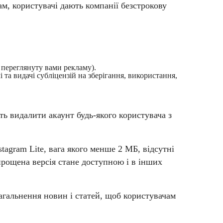
ам, користувачі дають компанії безстрокову
 переглянуту вами рекламу).
 та видачі субліцензій на зберігання, використання,
ь видалити акаунт будь-якого користувача з
agram Lite, вага якого менше 2 МБ, відсутні
прощена версія стане доступною і в інших
агальнення новин і статей, щоб користувачам