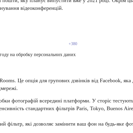
пошти, яку планує випустити вже у 2021 році. Окрім ць
анування відеоконференцій.
году на обробку персональних даних
ooms. Це опція для групових дзвінків від Facebook, яка 
цмережі.
обки фотографій всередині платформи. У сторіс тестують
сивність стандартних фільтрів Paris, Tokyo, Buenos Aire
й фільтр, які дозволяє замінити ваш фон на будь-яке фото