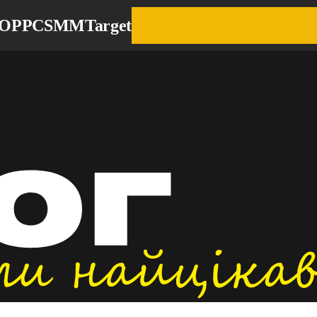
EO
PPC
SMM
Target