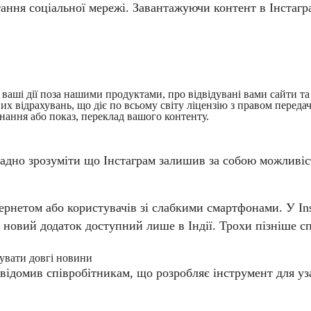
ання соціальної мережі. Завантажуючи контент в Інстагр
аші дії поза нашими продуктами, про відвідувані вами сайти та
 відрахувань, що діє по всьому світу ліцензію з правом передачі
нання або показ, переклад вашого контенту.
дно зрозуміти що Інстаграм залишив за собою можливіст
рнетом або користувачів зі слабкими смартфонами. У Inst
о новий додаток доступний лише в Індії. Трохи пізніше с
чувати довгі новини
овідомив співробітникам, що розробляє інструмент для уз