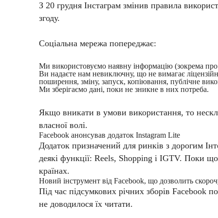
З 20 грудня Інстаграм змінив правила використ
згоду.
Соціальна мережа попереджає:
Ми використовуємо наявну інформацію (зокрема про в
Ви надаєте нам невиключну, що не вимагає ліцензійних
поширення, зміну, запуск, копіювання, публічне вико
Ми зберігаємо дані, поки не зникне в них потреба.
Якщо вникати в умови використання, то нескла
власної волі.
Facebook анонсував додаток Instagram Lite
Додаток призначений для ринків з дорогим Інте
деякі функції: Reels, Shopping і IGTV. Поки щ
країнах.
Новий інструмент від Facebook, що дозволить скоро
Під час підсумкових річних зборів Facebook п
не доводилося їх читати.