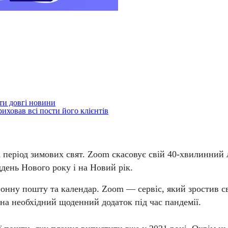
ти довгі новини
иховав всі пости його клієнтів
період зимових свят. Zoom скасовує свій 40-хвилинний лі
день Нового року і на Новий рік.
нну пошту та календар. Zoom — сервіс, який зростив сві
 на необхідний щоденний додаток під час пандемії.