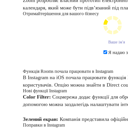
Zoom розробляє власний прототип електронної 
календаря, який може бути підв’язаний під пл
Отримайте
рішення для вашого бізнесу
Я надаю з
​​Функція Rooms почала працювати в Instagram
В Instagram на iOS почала працювати функція R
користувачів. Опцію можна знайти в Direct со
​​Нові функції Instagram
Color Filter:
Соцмережа додає функції для обр
допомогою можна заздалегідь налаштувати інтен
Зелений екран:
Компанія представила офіційни
Поправки в Instagram