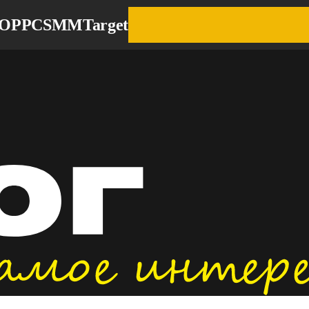
EO
PPC
SMM
Target