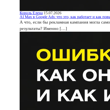
Король Елена
15.07.2026
AI Max в Google Ads: что это, как работает и как п
А что, если бы рекламная кампания могла сам
результаты? Именно […]