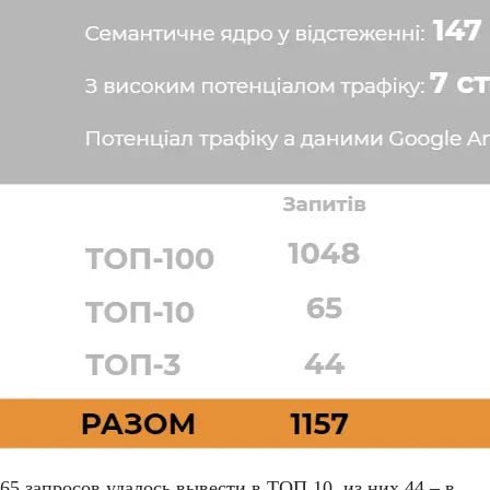
65 запросов удалось вывести в ТОП 10, из них 44 – в