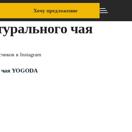
Хочу предложение
урального чая
чиков в Instagram
го чая YOGODA