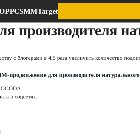
EO
PPC
SMM
Target
я производителя нат
тву с блогерами в 4,5 раза увеличить количество подпис
M-продвижение для производителя натурально
я YOGODA.
ата в соцсетях.
;