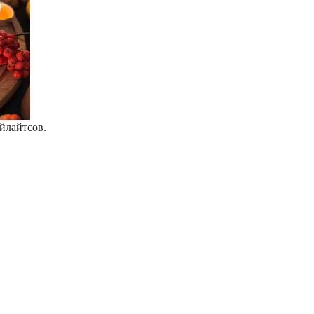
йлайтсов.