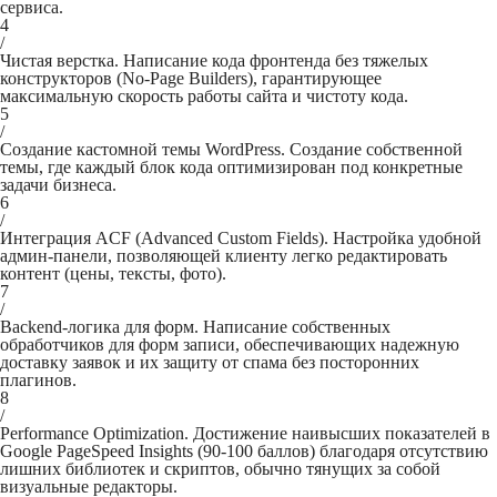
сервиса.
4
/
Чистая верстка. Написание кода фронтенда без тяжелых
конструкторов (No-Page Builders), гарантирующее
максимальную скорость работы сайта и чистоту кода.
5
/
Создание кастомной темы WordPress. Создание собственной
темы, где каждый блок кода оптимизирован под конкретные
задачи бизнеса.
6
/
Интеграция ACF (Advanced Custom Fields). Настройка удобной
админ-панели, позволяющей клиенту легко редактировать
контент (цены, тексты, фото).
7
/
Backend-логика для форм. Написание собственных
обработчиков для форм записи, обеспечивающих надежную
доставку заявок и их защиту от спама без посторонних
плагинов.
8
/
Performance Optimization. Достижение наивысших показателей в
Google PageSpeed ​​Insights (90-100 баллов) благодаря отсутствию
лишних библиотек и скриптов, обычно тянущих за собой
визуальные редакторы.