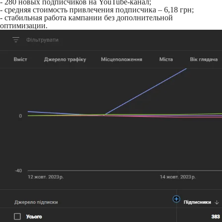
- 280 новых подписчиков на YouTube-канал;
- средняя стоимость привлечения подписчика – 6,18 грн;
- стабильная работа кампании без дополнительной
оптимизации.