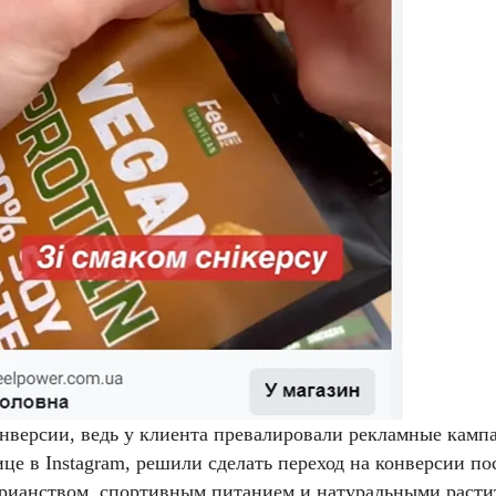
онверсии, ведь у клиента превалировали рекламные камп
це в Instagram, решили сделать переход на конверсии 
тарианством, спортивным питанием и натуральными раст