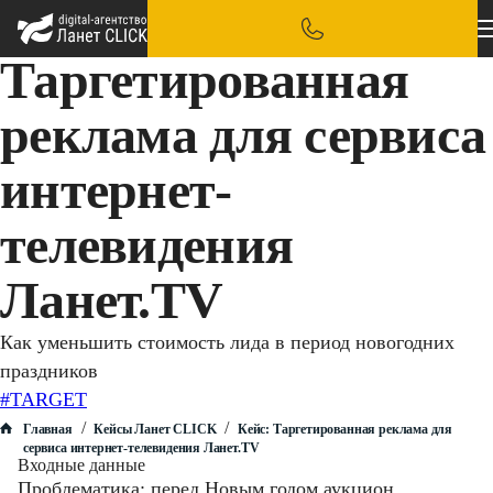
Таргетированная
реклама для сервиса
интернет-
телевидения
Ланет.TV
Как уменьшить стоимость лида в период новогодних
праздников
#TARGET
/
/
Главная
Кейсы Ланет CLICK
Кейс: Таргетированная реклама для
сервиса интернет-телевидения Ланет.TV
Входные данные
Проблематика: перед Новым годом аукцион